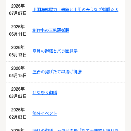
2026年
出羽海部屋力士来館と土用の丑うなぎ御膳☆彡
07月07日
2026年
創作串の天麩羅御膳
06月11日
2026年
皐月の御膳とバラ園見学
05月13日
2026年
屋台の揚げたて串揚げ御膳
04月15日
2026年
ひな祭り御膳
03月03日
2026年
節分イベント
02月03日
2026年
睦月の御膳 ～屋台の揚げたて天麩羅と握り寿